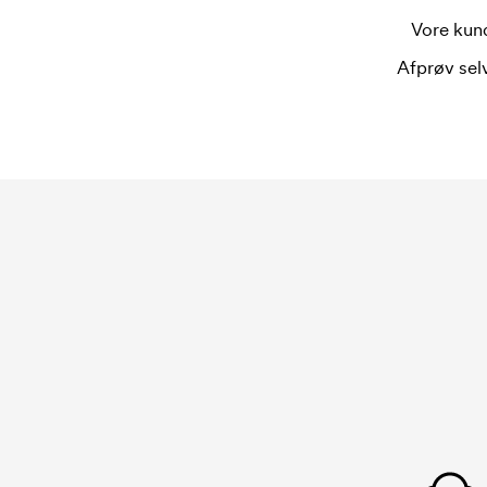
Vore kund
Afprøv selv