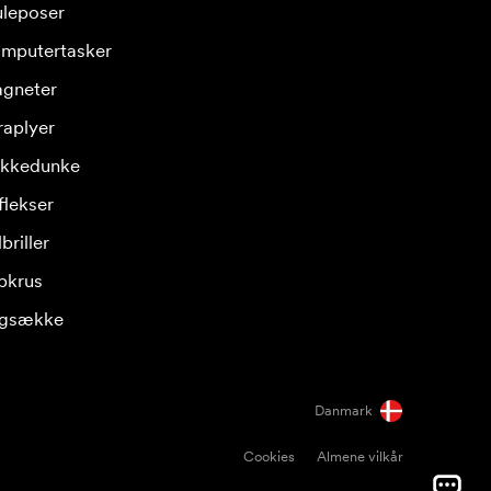
leposer
mputertasker
gneter
raplyer
ikkedunke
flekser
briller
pkrus
gsække
Danmark
Cookies
Almene vilkår