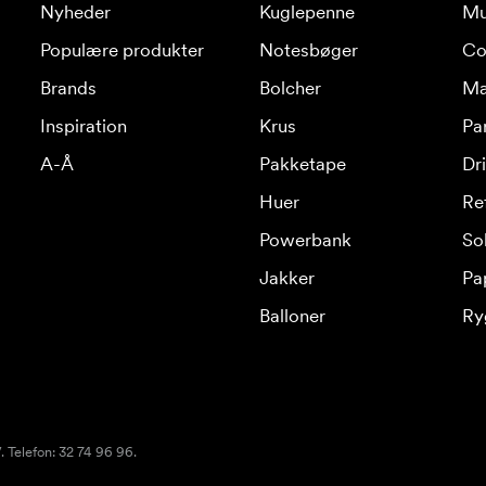
Nyheder
Kuglepenne
Mu
Populære produkter
Notesbøger
Co
Brands
Bolcher
Ma
Inspiration
Krus
Pa
A-Å
Pakketape
Dr
Huer
Re
Powerbank
Sol
Jakker
Pa
Balloner
Ry
 Telefon: 32 74 96 96.