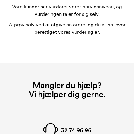
end 5 mm fra kanten.
Vore kunder har vurderet vores serviceniveau, og
Er det muligt at bestille en notesblok med
vurderingen taler for sig selv.
forskelligt tryk på hver side?
Afprøv selv ved at afgive en ordre, og du vil se, hvor
Nej.
berettiget vores vurdering er.
Hvad er en trykskabelon?
En trykskabelon er en slags skabelon, der bruges i
forbindelse med trykning. Der skal bruges én
trykskabelon for hver farve, som skal trykkes.
Omkostningerne ved trykskabelon forsvinder når du
bestiller igen.
Mangler du hjælp?
Vi hjælper dig gerne.
32 74 96 96