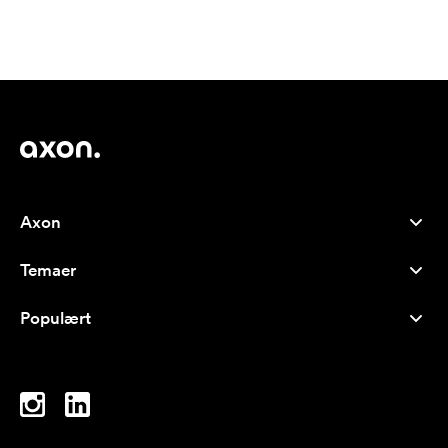
Axon
Kundeservice
Temaer
Om os
Nyheder
Careers
Populært
Populære produkter
Kuglepenne
Bæredygtighed
Brands
Muleposer
Inspiration
Notesbøger
A-Å
Computertasker