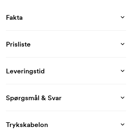
Fakta
Artikelnummer
29269
Prisliste
Mål
94 x 64 x 42 mm
Produkt
100 stk
200 stk
300 stk
500 stk
1000 stk
Smag
Easter Egg Box Premium
50,00
45,00
41,00
37,00
36,00
Leveringstid
mælkchocolade, mørk chokolade, hvid chokolade
Mærkning
Vægt
Digitaltryk (CMYK)
8,00
6,20
5,30
4,50
3,50
30 g
Spørgsmål & Svar
Opstartsgebyr digitaltryk: 650,00 kr.
Hvordan bestiller jeg?
Produktblad
Du bestiller nemmest via vores webshop. Den er
Ekskl. moms. Fri fragt.
Download
Trykskabelon
nem at bruge. Der uploader du din trykfil. Det er
også fint at e-maile din bestilling til