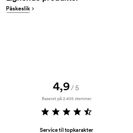
tilbud inden din bestilling bliver bindende. Ønsker du
Påskeslik
at se en skitse med det samme? Så send blot dit
logo til os og du har skitsen indenfor nogle timer.
Kan jeg få en vareprøve?
Intet problem! Det løser vi.
Hvordan betaler jeg?
Betaling sker mod faktura 30 dage efter
kreditkontrol. Fakturering sker efter levering.
Kortbetaling er muligt.
4,9
Hvad er et opstartsgebyr?
/5
På visse produkter er der et opstartsgebyr for
Baseret på 2.405 stemmer
mærkningen. Startomkostninger er et opstartsgebyr
for mærkningen. Opstartsgebyret forsvinder ikke
ved en gentagen bestilling.
Service til topkarakter