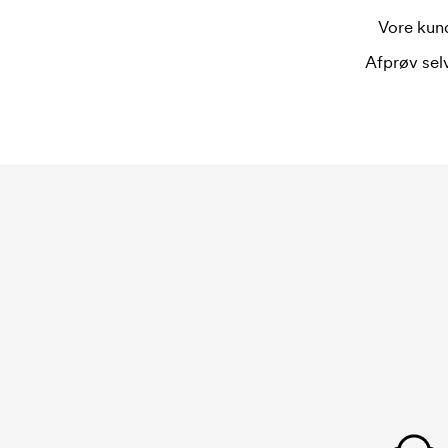
Vore kund
Afprøv selv