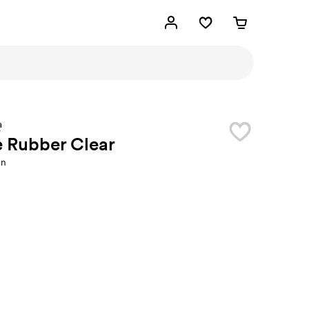
a
e Rubber Clear
en