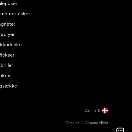
leposer
mputertasker
gneter
raplyer
ikkedunke
flekser
briller
pkrus
gsække
Danmark
Cookies
Almene vilkår