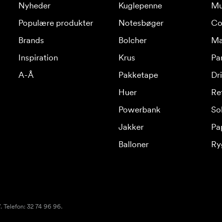
Nyheder
Kuglepenne
Mu
Populære produkter
Notesbøger
Co
Brands
Bolcher
Ma
Inspiration
Krus
Pa
A-Å
Pakketape
Dr
Huer
Re
Powerbank
Sol
Jakker
Pa
Balloner
Ry
 Telefon: 32 74 96 96.