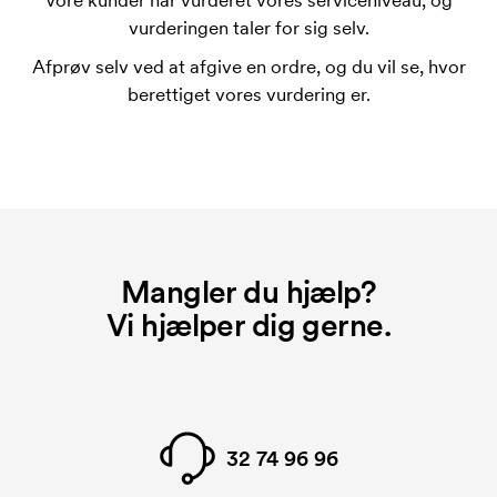
Vore kunder har vurderet vores serviceniveau, og
Omkostningerne ved trykskabelon forsvinder når du
vurderingen taler for sig selv.
bestiller igen.
Afprøv selv ved at afgive en ordre, og du vil se, hvor
Hvad er et opstartsgebyr?
berettiget vores vurdering er.
På visse produkter er der et opstartsgebyr for
mærkningen. Startomkostninger er et opstartsgebyr
for mærkningen. Opstartsgebyret forsvinder ikke
ved en gentagen bestilling.
Mangler du hjælp?
Vi hjælper dig gerne.
32 74 96 96