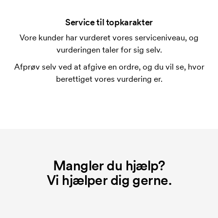
På visse produkter er der et opstartsgebyr for
mærkningen. Startomkostninger er et opstartsgebyr
Service til topkarakter
for mærkningen. Opstartsgebyret forsvinder ikke
Vore kunder har vurderet vores serviceniveau, og
ved en gentagen bestilling.
vurderingen taler for sig selv.
Afprøv selv ved at afgive en ordre, og du vil se, hvor
berettiget vores vurdering er.
Mangler du hjælp?
Vi hjælper dig gerne.