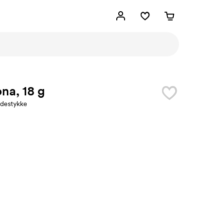
na, 18 g
destykke