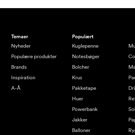
Temaer
Populært
Nyheder
Kuglepenne
Mu
Populære produkter
Notesbøger
Co
Brands
Bolcher
Ma
Inspiration
Krus
Pa
A-Å
Pakketape
Dr
Huer
Re
Powerbank
Sol
Jakker
Pa
Balloner
Ry