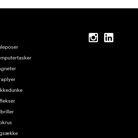
leposer
mputertasker
gneter
raplyer
ikkedunke
flekser
briller
pkrus
gsække