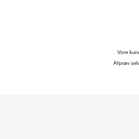
bestilling.
Vore kund
Afprøv selv