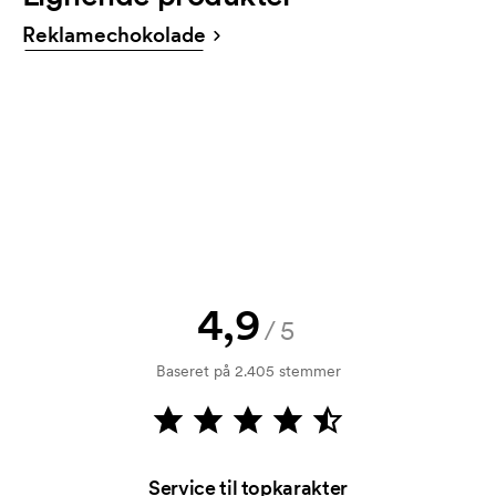
tilbud inden din bestilling bliver bindende. Ønsker du
Reklamechokolade
at se en skitse med det samme? Så send blot dit
logo til os og du har skitsen indenfor nogle timer.
Kan jeg få en vareprøve?
Intet problem! Det løser vi.
Hvordan betaler jeg?
Betaling sker mod faktura 30 dage efter
kreditkontrol. Fakturering sker efter levering.
Kortbetaling er muligt.
4,9
Hvad er et opstartsgebyr?
/5
På visse produkter er der et opstartsgebyr for
Baseret på 2.405 stemmer
mærkningen. Startomkostninger er et opstartsgebyr
for mærkningen. Opstartsgebyret forsvinder ikke
ved en gentagen bestilling.
Service til topkarakter