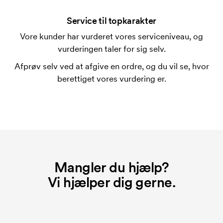
En trykskabelon er en slags skabelon, der bruges i
forbindelse med trykning. Der skal bruges én
Service til topkarakter
trykskabelon for hver farve, som skal trykkes.
Vore kunder har vurderet vores serviceniveau, og
Omkostningerne ved trykskabelon forsvinder når du
vurderingen taler for sig selv.
bestiller igen.
Afprøv selv ved at afgive en ordre, og du vil se, hvor
berettiget vores vurdering er.
Mangler du hjælp?
Vi hjælper dig gerne.